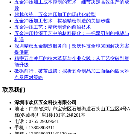
五金冲压加工成本控制的艺术：细节决定高效生产的成
败
超越传统，五金冲压加工的现代化转型
五金冲压加工艺术：揭秘精密制造的关键步骤
五金冲压工艺：精密制造的前沿技术
五金冲压拉深工艺中的材料硬化：一把双刃剑的挑战与
机遇
深圳精密五金制造服务商｜欢庆科技全球30国解决方案
提供商
精密五金冲压的技术革新与企业实践：从工艺突破到智
能升级
砥砺前行，破茧成蝶：探析五金制品加工面临的四大难
点及应对策略
联系我们
深圳市欢庆五金科技有限公司
地址：广东省深圳市宝安区石岩街道石头山工业区4号A
栋(冬藏楼)厂房1楼101室,2楼201室
电话：0755-29029641
手机：13808808311
邮箱：13808808311@139.com