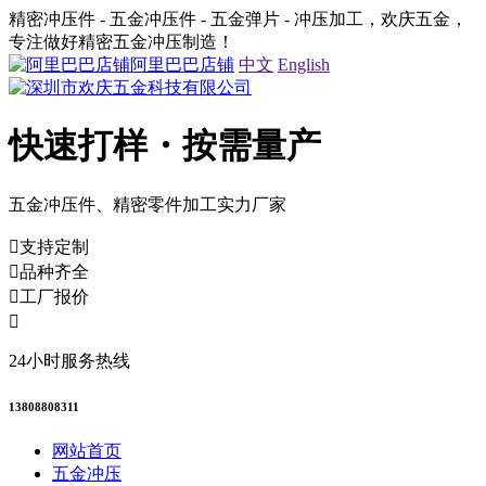
精密冲压件 - 五金冲压件 - 五金弹片 - 冲压加工，欢庆五金，
专注做好精密五金冲压制造！
阿里巴巴店铺
中文
English
快速打样・按需量产
五金冲压件、精密零件加工实力厂家
支持定制
品种齐全
工厂报价
24小时服务热线
13808808311
网站首页
五金冲压