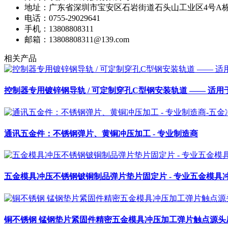
地址：广东省深圳市宝安区石岩街道石头山工业区4号A栋(冬藏
电话：0755-29029641
手机：13808808311
邮箱：13808808311@139.com
相关产品
控制器专用镀锌钢导轨 / 可定制穿孔C型钢安装轨道 —— 适
通讯五金件：不锈钢弹片、黄铜冲压加工 - 专业制造商
五金模具冲压不锈钢铍铜制品弹片垫片固定片 - 专业五金模具
铜不锈钢 锰钢垫片紧固件精密五金模具冲压加工弹片触点源头