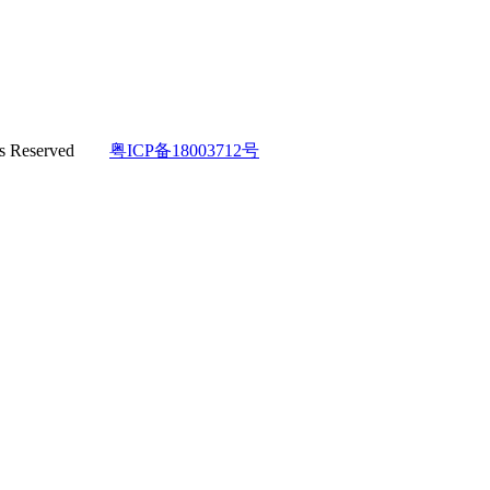
hts Reserved
粤ICP备18003712号