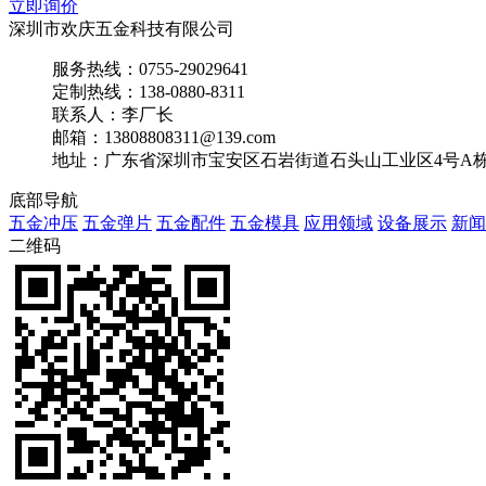
立即询价
深圳市欢庆五金科技有限公司
服务热线：0755-29029641
定制热线：138-0880-8311
联系人：李厂长
邮箱：13808808311@139.com
地址：广东省深圳市宝安区石岩街道石头山工业区4号A栋(冬藏
底部导航
五金冲压
五金弹片
五金配件
五金模具
应用领域
设备展示
新闻
二维码