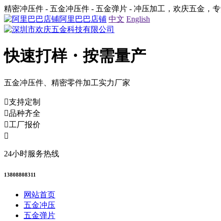
精密冲压件 - 五金冲压件 - 五金弹片 - 冲压加工，欢庆五金
阿里巴巴店铺
中文
English
快速打样・按需量产
五金冲压件、精密零件加工实力厂家
支持定制
品种齐全
工厂报价
24小时服务热线
13808808311
网站首页
五金冲压
五金弹片