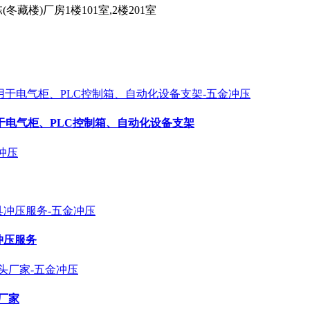
楼)厂房1楼101室,2楼201室
用于电气柜、PLC控制箱、自动化设备支架
冲压服务
厂家